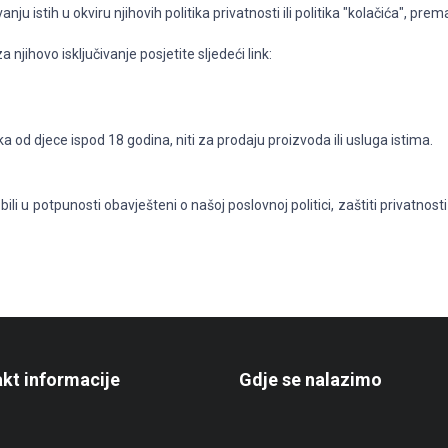
nju istih u okviru njihovih politika privatnosti ili politika "kolačića", pre
 njihovo isključivanje posjetite sljedeći link:
 od djece ispod 18 godina, niti za prodaju proizvoda ili usluga istima.
bili u potpunosti obavješteni o našoj poslovnoj politici, zaštiti privat
kt informacije
Gdje se nalazimo