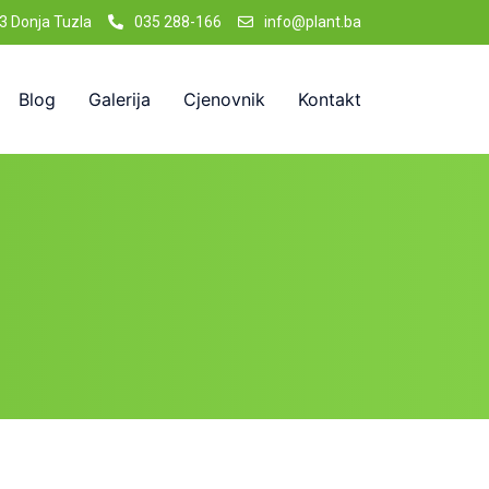
3 Donja Tuzla
035 288-166
info@plant.ba
Blog
Galerija
Cjenovnik
Kontakt