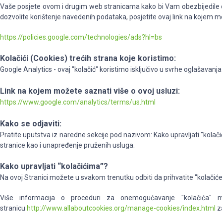
Vaše posjete ovom i drugim web stranicama kako bi Vam obezbijedile og
dozvolite korištenje navedenih podataka, posjetite ovaj link na kojem m
https://policies.google.com/technologies/ads?hl=bs
Kolačići (Cookies) trećih strana koje koristimo:
Google Analytics - ovaj "kolačić" koristimo isključivo u svrhe oglašavanj
Link na kojem možete saznati više o ovoj usluzi:
https://www.google.com/analytics/terms/us.html
Kako se odjaviti:
Pratite uputstva iz naredne sekcije pod nazivom: Kako upravljati "kola
stranice kao i unapređenje pruženih usluga.
Kako upravljati “kolačićima”?
Na ovoj Stranici možete u svakom trenutku odbiti da prihvatite "kolač
Više informacija o proceduri za onemogućavanje "kolačića" 
stranicu
http://www.allaboutcookies.org/manage-cookies/index.html
za