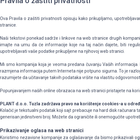
Pravila o zaštiti privatnosti
Ova Pravila o zaštiti privatnosti opisuju kako prikupljamo, upotreblja
stranice.
Naši tekstovi ponekad sadrže i linkove na web stranice drugih kompanija 
imajte na umu da će informacije koje na taj način dajete, biti reguli
upotrebljavati vaše podatke prikupljene na njihovoj web stranici.
Mi smo kompanija koja je veoma predana čuvanju Vaših informacija. N
razmjena informacija putem Interneta nije potpuno sigurna. To je razlog
razumijete da učitavanje takvih podataka vršite na vlastitu odgovornost
Popunjavanjem naših online obrazaca na web stranici pristajete na kori
PLANT d.o.o. Tuzla zadržava pravo na korištenje cookies-a u određ
Kolačić je tekstualni podatak koji sajt prebacuje na hard disk računara 
generisan jedinstveni broj. Možete da ograničite ili onemogućite upotre
Prikazivanje oglasa na web stranici
Koristimo nezavisne kompanije za oglašavanje da bismo prikazivali og