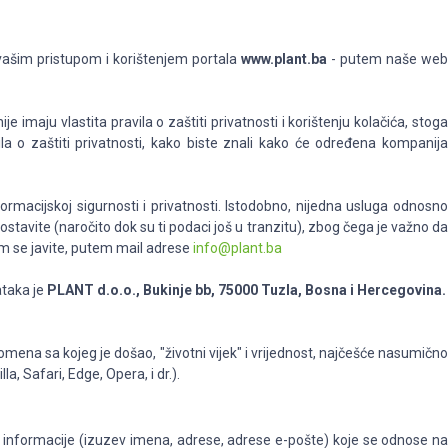
 vašim pristupom i korištenjem portala
www.plant.ba
- putem naše we
maju vlastita pravila o zaštiti privatnosti i korištenju kolačića, stoga
ila o zaštiti privatnosti, kako biste znali kako će određena kompanija
acijskoj sigurnosti i privatnosti. Istodobno, nijedna usluga odnosno
avite (naročito dok su ti podaci još u tranzitu), zbog čega je važno da
am se javite, putem mail adrese
info@plant.ba
ataka je
PLANT d.o.o., Bukinje bb, 75000 Tuzla, Bosna i Hercegovina.
domena sa kojeg je došao, "životni vijek" i vrijednost, najčešće nasumično
, Safari, Edge, Opera, i dr.).
 informacije (izuzev imena, adrese, adrese e-pošte) koje se odnose na