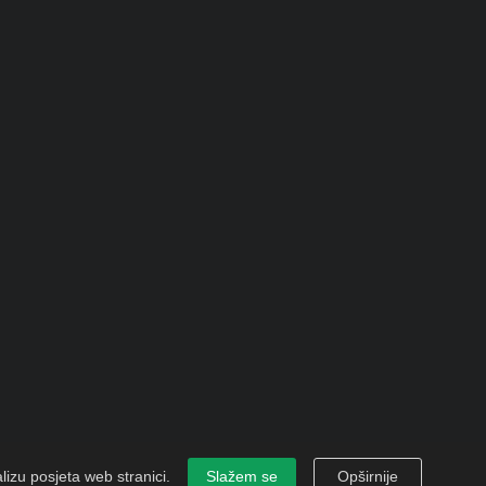
izu posjeta web stranici.
Slažem se
Opširnije
 NESA