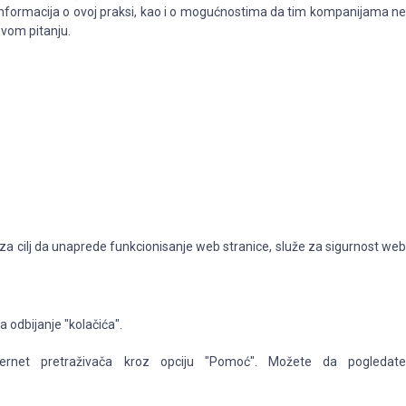
 informacija o ovoj praksi, kao i o mogućnostima da tim kompanijama ne
ovom pitanju.
ju za cilj da unaprede funkcionisanje web stranice, služe za sigurnost we
 odbijanje "kolačića".
ernet pretraživača kroz opciju "Pomoć". Možete da pogledate