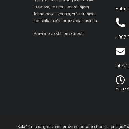
mjeri su nam pomogla evropska
iskustva, te smo, korištenjem
Bukinj
tehnologije i znanja, vršili treninge
korisnika naših proizvoda i usluga.
Pravila o zaštiti privatnosti
+387 
info@p
Pon.-P
Kolačićima osiguravamo pravilan rad web stranice, prilagođava
© 202