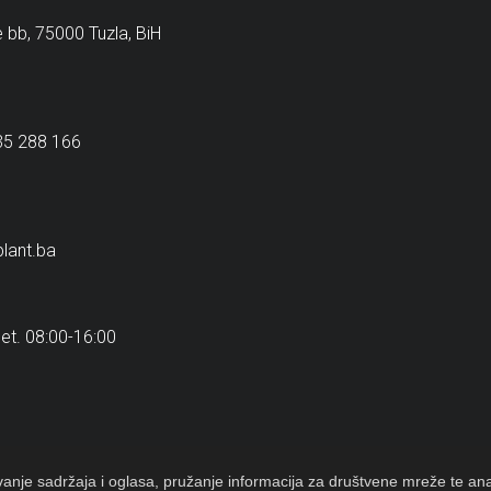
e bb, 75000 Tuzla, BiH
35 288 166
lant.ba
et. 08:00-16:00
nje sadržaja i oglasa, pružanje informacija za društvene mreže te anal
6 PLANT d.o.o. Tuzla. Sva prava pridržana. Designed By
Web studio