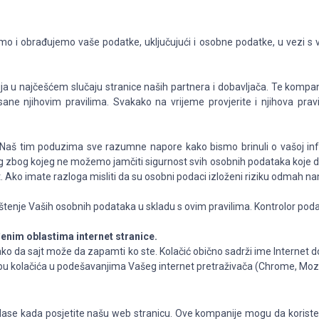
vamo i obrađujemo vaše podatke, uključujući i osobne podatke, u vezi s
u najčešćem slučaju stranice naših partnera i dobavljača. Te kompanije i
sane njihovim pravilima. Svakako na vrijeme provjerite i njihova prav
aš tim poduzima sve razumne napore kako bismo brinuli o vašoj inform
 zbog kojeg ne možemo jamčiti sigurnost svih osobnih podataka koje dost
. Ako imate razloga misliti da su osobni podaci izloženi riziku odmah n
štenje Vaših osobnih podataka u skladu s ovim pravilima. Kontrolor pod
enim oblastima internet stranice.
tako da sajt može da zapamti ko ste. Kolačić obično sadrži ime Internet 
bu kolačića u podešavanjima Vašeg internet pretraživača (Chrome, Mozilla
lase kada posjetite našu web stranicu. Ove kompanije mogu da koriste