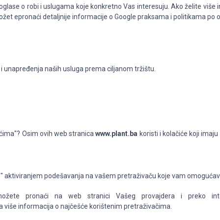
lase o robi i uslugama koje konkretno Vas interesuju. Ako želite više
ožet epronaći detaljnije informacije o Google praksama i politikama po 
a i unapređenja naših usluga prema ciljanom tržištu.
čićima"? Osim ovih web stranica
www.plant.ba
koristi i kolačiće koji ima
iće" aktiviranjem podešavanja na vašem pretraživaču koje vam omogućava
možete pronaći na web stranici Vašeg provajdera i preko int
 više informacija o najčešće korištenim pretraživačima.