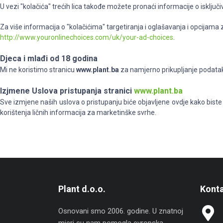
U vezi "kolačića" trećih lica takođe možete pronaći informacije o isključiva
Za više informacija o "kolačićima" targetiranja i oglašavanja i opcijama za
http://www.youronlinechoices.com/uk/your-ad-choices
.
Djeca i mlađi od 18 godina
Mi ne koristimo stranicu
www.plant.ba
za namjerno prikupljanje podataka
Izjmene Uslova pristupanja stranici
www.plant.ba
Sve izmjene naših uslova o pristupanju biće objavljene ovdje kako biste 
korištenja ličnih informacija za marketinške svrhe.
Plant d.o.o.
Konta
Osnovani smo 2006. godine. U znatnoj