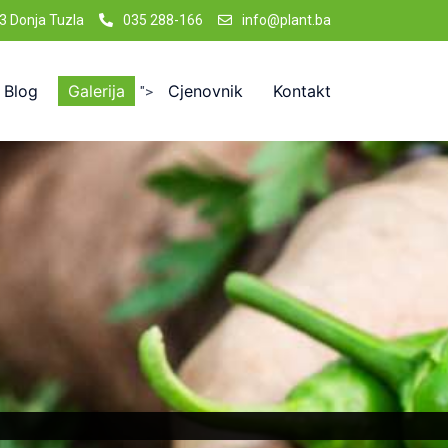
3 Donja Tuzla
035 288-166
info@plant.ba
Blog
Galerija
Cjenovnik
Kontakt
">