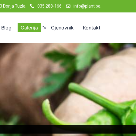
3 Donja Tuzla
035 288-166
info@plant.ba
Blog
Galerija
Cjenovnik
Kontakt
">