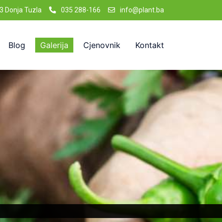
3 Donja Tuzla
035 288-166
info@plant.ba
Blog
Galerija
Cjenovnik
Kontakt